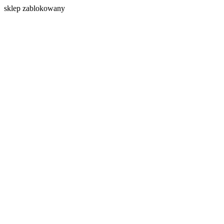
s
klep zablokowany