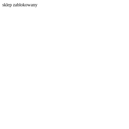
s
klep zablokowany