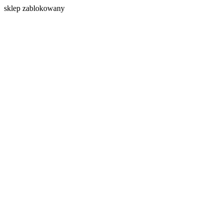
s
klep zablokowany