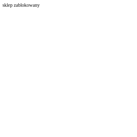
s
klep zablokowany