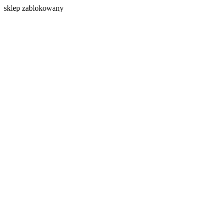
s
klep zablokowany