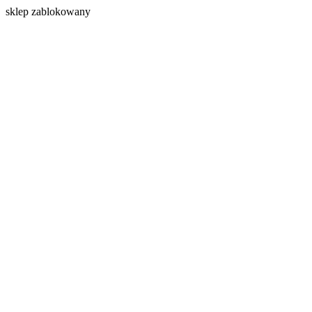
s
klep zablokowany