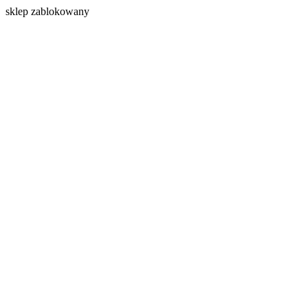
s
klep zablokowany