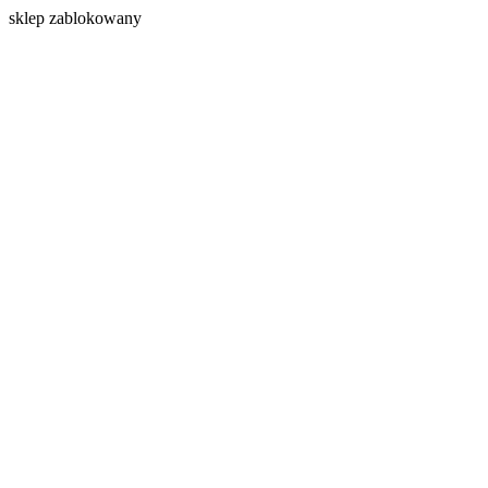
s
klep zablokowany