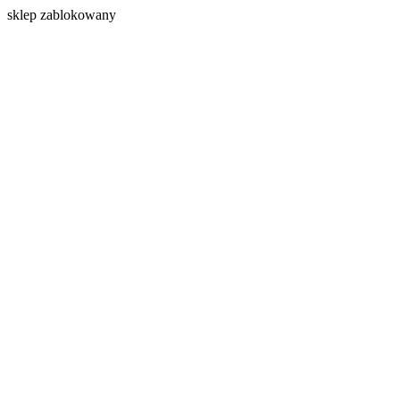
s
klep zablokowany