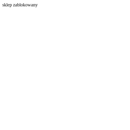
s
klep zablokowany