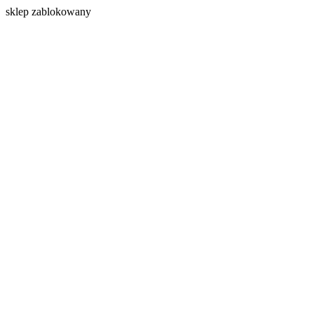
s
klep zablokowany