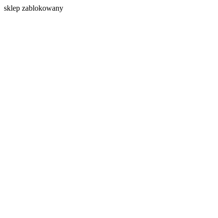
s
klep zablokowany