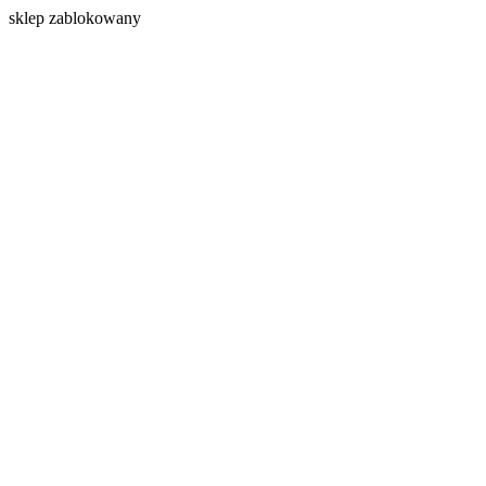
s
klep zablokowany