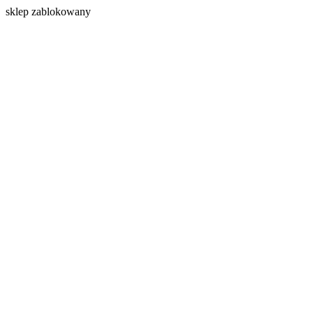
s
klep zablokowany