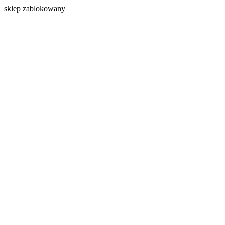
s
klep zablokowany