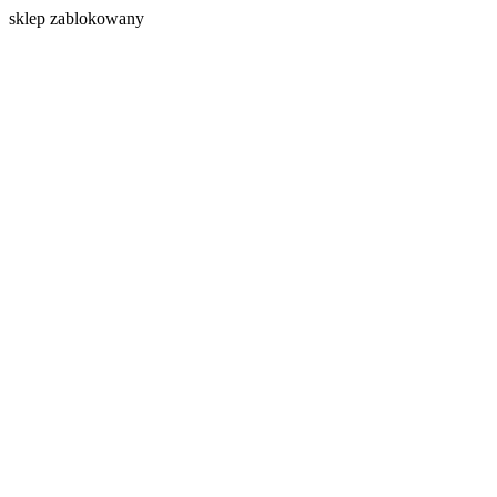
s
klep zablokowany