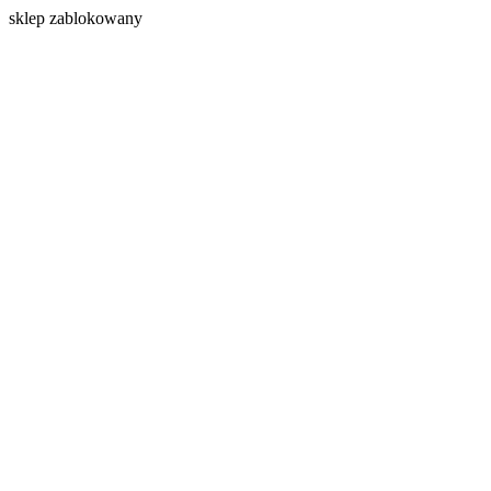
s
klep zablokowany