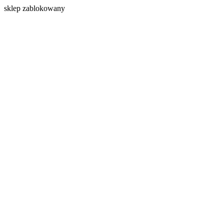
s
klep zablokowany