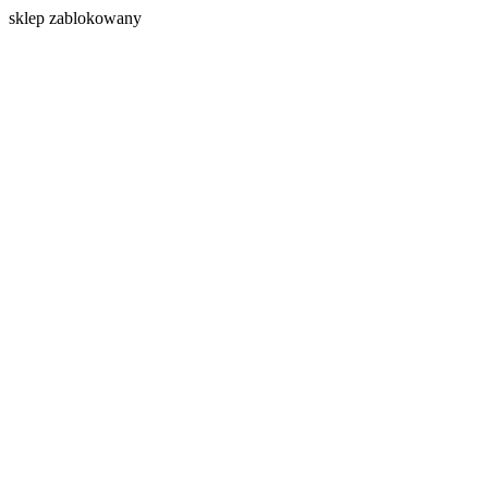
s
klep zablokowany