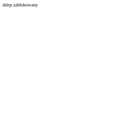
s
klep zablokowany