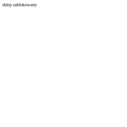
s
klep zablokowany