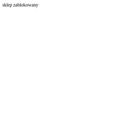
s
klep zablokowany