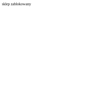
s
klep zablokowany