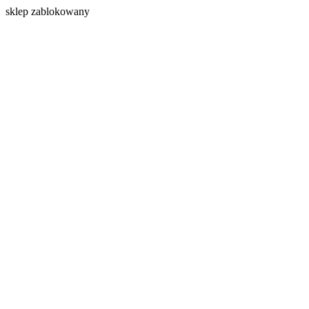
s
klep zablokowany