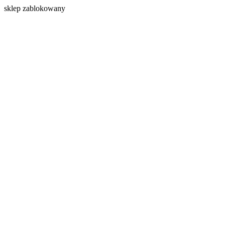
s
klep zablokowany