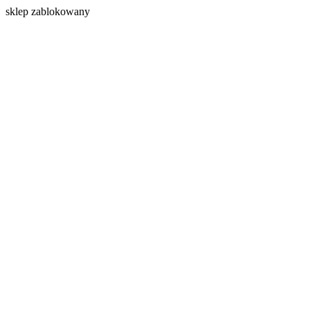
s
klep zablokowany