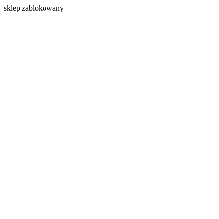
s
klep zablokowany