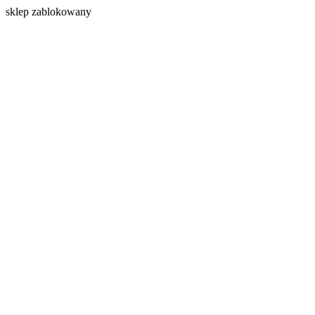
s
klep zablokowany