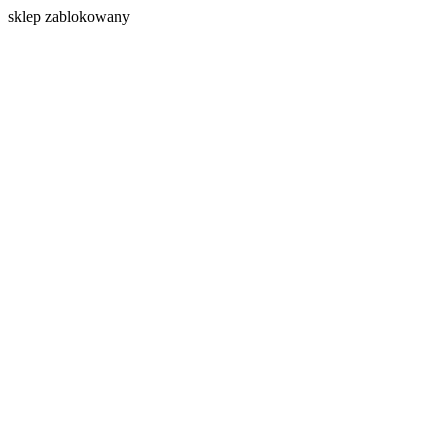
s
klep zablokowany