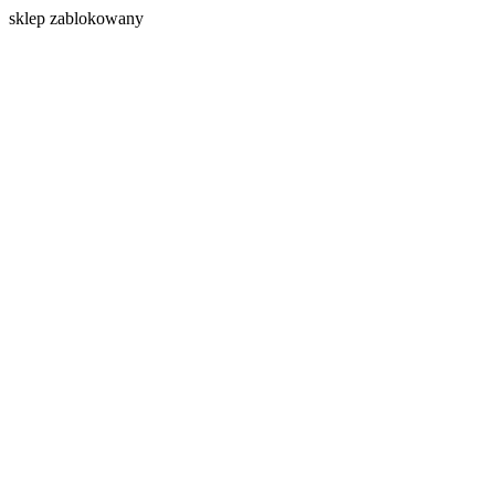
s
klep zablokowany