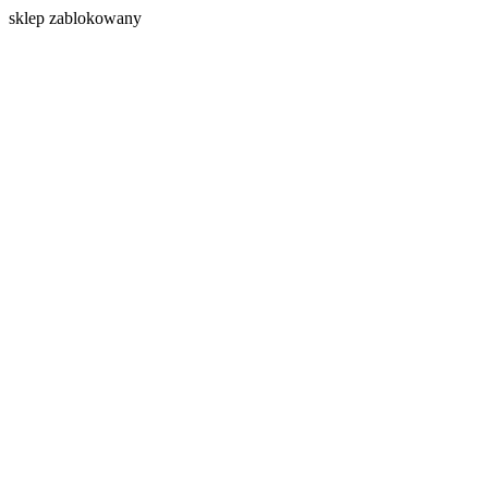
s
klep zablokowany