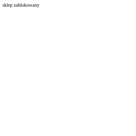
s
klep zablokowany