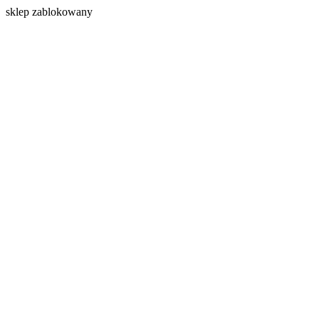
s
klep zablokowany