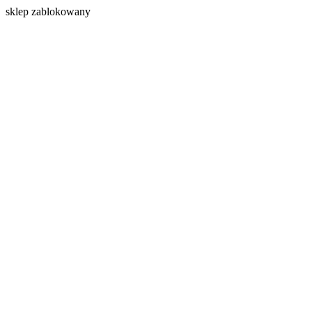
s
klep zablokowany