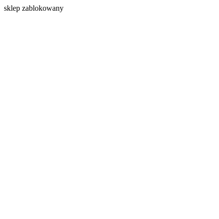
s
klep zablokowany